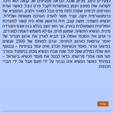
לצעירים היום, מכיוון שככל הנראה ממניעים של קנאה הוא חיבל
לקולגה שלו ממכון ויצמן באפשרות לקבל פרס נובל; כאשר ועדת
הפרסים לכימיה שקלה לתת פרס נובל למאיר וילצ'ק, הממציא של
כרומטוגרפית זיקה, קציר מסר לועדה הערכה מעוותת ושלילית.
הנשיא השמיני, משה קצב, היה הראשון שלא היה קשור למערכת
הפוליטית השמאלנית בארץ, אך הוא יושב בכלא בגין אונס והטרדה
מינית. הנשיא התשיעי, שמעון פרס, גם לא משמש דוגמה לצעירים,
כי ארגן את הסכמי אוסלו וכך הביא לארץ את ארגון הטרור של
יאסר ערפאת כארגון לגיטימי, וגרם למותם של 1500 אנשים
בפיגועי טרור. מוסד הנשיאות הכזיב ואינו עמד בציפיות – ובנוסף
הוא עולה כמיליון שקל לכל שנה שבה הנשיא מכהן בתפקיד ובערך
חצי מזה אחרי פרישתו. כדאי לבטל את מוסד הנשיא בישראל –
במיוחד כאשר הנשיא אינו נבחר על ידי העם אבל על ידי חברי
הכנסת.
שתף