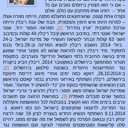
– אם כי הוא הצטיין ביחסים טובים עם כל
אחד – ראינו אותו מתחבק עם כולם. אולם
נקודה אחת קטנה, שהעיתונאים התעלמו ממנה, הייתה מוזרה אצלו
– למרות היותו איש הימין והמסורת, הבת שלו ענת ריבלין הייתה
עורכת התוכנית "ארץ נהדרת"
[1]
, המראה הומור ירוד, אנטי
ישראלי ואנטי דתי. בסיבוב הראשון קיבל ריבלין 44 קולות ובסיבוב
השני 63 קולות ונבחר לנשיאה העשירי של מדינת ישראל. ב-24
ביולי 2014 הושבע ריבלין לנשיא המדינה וב-28 ביולי נכנס
לתפקיד. מיד ריבלין רצה להראות שהוא לא מפגר אחרי שמעון
פרס בגישה החיובית כלפי השמאל הרדיקלי והערבים. בתקופת
הטרור המתמשך בירושלים באוקטובר 2014, ריבלין הביע ביקורת
נגד ההתיישבות היהודית בשכונת סילוואן בירושלים
[2]
.
ב-26.10.2014, דווקא כמה ימים אחרי פיגוע דריסת תינוקת
בירושלים, ריבלין השתתף באירועי הזיכרון בכפר קאסם (הראשון
מבין הנשיאים שהשתתף בטקס זה) "כדי להושיט יד אמיצה", ואמר
שמדינת ישראל עשתה פשע חמור; ריבלין הדגיש כי ערביי ישראל
במשך שנים סובלים מאפליה
[3]
. בפגישות הרגעה עם תושבים
ערבים בימים אלה הוא הקשיב בסבלנות לכל ההאשמות והקללות
נגד המדינה, לדוגמה שהקיצונים בישראל הם כמו דאעש. ב-
9.11.2014 השתתף הנשיא החדש בעצרת לציון 19 שנה לרצח
יצחק רבין ובנאום המרכזי נתן לשמאל את מה שציפו ממנו, דהיינו
סלט קלישאות וסנטימנטים מחוסרי לוגיקה ועם האשמות נגד