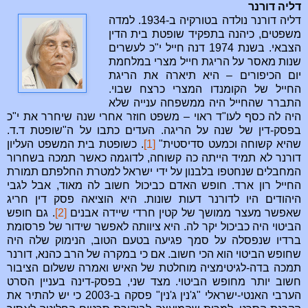
דליה דורנר
דליה דורנר נולדה בטורקיה ב-1934. למדה
משפטים, כיהנה בתפקיד שופטת בית הדין
הצבאי. בשנת 1974 דנה חייל י"כ לעשרים
שנות מאסר על הריגת חייל מצרי במלחמת
יום הכיפורים – היא תיארה את הריגת
החייל של הקומנדו המצרי כרצח שבוי.
התברר שהחייל היה ממשפחה ענייה שלא
היה לה כסף לעו"ד ראוי – משפט חוזר אחרי שנה שיחרר את י"כ
בפסק-דין של שנה על הריגה. העדים כתבו על ה"שופטת ד.ד.
שהיא קשוחה וכמעט סדיסטית"
[1]
. כשופטת בית המשפט העליון
דורנר לא תמיד הייתה כה קשוחה, לדוגמה כאשר תמכה בשחרור
המחבלים שנחטפו בלבנון על ידי ישראל למטרת החלפתם תמורת
החייל רון ארד. חופש האדם כביכול חשוב לה מאוד, אבל לגבי
היהודים היו לדורנר דעות שונות. היא הוציאה פסק דין חריג
שאפשר מעצר ממושך של קטין חרדי שיידה אבנים
[2]
. גם חופש
הביטוי היה כביכול יקר לה. היא ציוותה לאפשר שידור של פרסומת
ברדיו שנפסלה על סמך פגיעה בטעם הטוב, הנימוק שלה היה
שחופש הביטוי הוא הכי חשוב. אם כי במקרה של הרב כהנא, דורנר
תמכה בדה-לגיטימציה מוחלטת של האיש ואמרה ששלום הציבור
חשוב יותר מחופש הביטוי. מצד שני, בפסק-דינה בעניין הסרט
הערבי האנטי-ישראלי "ג'נין ג'נין" פסקה ב-2003 כי יש להתיר את