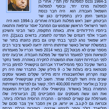
ב-1984 נכנס למפלגת ימין תמ"י, אחרי כן
למפלגת מרכז יחד, ובסוף למפלגת
השמאל העבודה. הוא היה חבר כנסת
ובמשך הזמן כיהן בתפקידים כגון שר
הביטחון, יושב ראש מפלגת העבודה ואחרים. ב-1994 הוא היה
השר הישראלי הראשון שנפגש עם המחבל יאסר ערפאת והתגאה
ביחסיו הידידותיים איתו. באותה התקופה, כשר הבינוי והשיכון
העביר אלפי דונמים של המדינה לתומכיו, בדואים בנגב[1]. היה
ידוע שפואד נוהג לבקר בבתי קזינו גם בזמן כהונתו בתור שר
בממשלת ישראל כאשר שחיתותו הייתה ידועה לאנשי ציבור רבים
מספר שנים לא מבוטל [2]. במאי 2014 פואד הכריז על מועמדותו
לנשיאות והפך למועמד הרשמי של מפלגת העבודה.‏ ארבעה ימים
לפני הבחירות זימנה אותו המשטרה לחקירה באזהרה. פואד נחקר
בחשד שקיבל כסף מהמיליארדר אברהם נניקשווילי למימון בניית
פנטהאוז ביפו בעלות של כ- 9 מיליון שקל. התברר שזה היה רק
קצה הקרחון ושלחשבונותיו זרמו מיליוני שקלים מאנשי עסקים
שונים והיה חשד לקבלת שוחד. חשוב לציין שנניקשווילי שממנו
קיבל בן אליעזר לפחות 400,000 דולר, קשור גם לפרשת השחיתות
החמורה בנמל באשדוד. ננקישווילי עלה לארץ מברית המועצות
ואת הונו עשה מעסקים עם הסובייטים [3]. הביוגרפיה שלו
מעורפלת עם קשרים לגזפרום - החברה הרוסית הגדולה ביותר,
וכנראה גם ל-ק.ג.ב. או יורשו, וכן אין הסבר איך צבר סכום של
מיליארד דולר והפך לטייקון אנרגיה. בעקבות קבלת הכסף