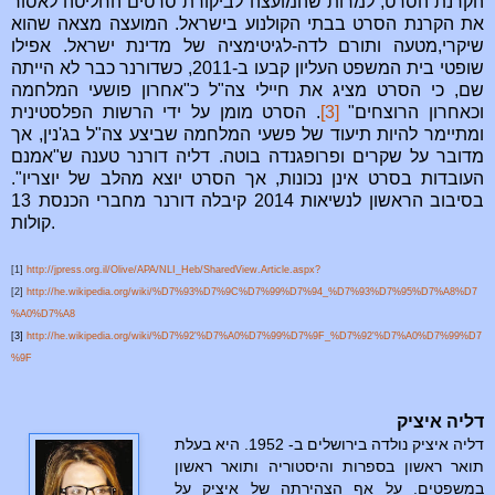
הקרנת הסרט, למרות שהמועצה לביקורת סרטים החליטה לאסור
את הקרנת הסרט בבתי הקולנוע בישראל. המועצה מצאה שהוא
שיקרי,מטעה ותורם לדה-לגיטימציה של מדינת ישראל. אפילו
שופטי בית המשפט העליון קבעו ב-2011, כשדורנר כבר לא הייתה
שם, כי הסרט מציג את חיילי צה"ל כ"אחרון פושעי המלחמה
וכאחרון הרוצחים"
[3]
. הסרט מומן על ידי הרשות הפלסטינית
ומתיימר להיות תיעוד של פשעי המלחמה שביצע צה"ל בג'נין, אך
מדובר על שקרים ופרופגנדה בוטה. דליה דורנר טענה ש"אמנם
העובדות בסרט אינן נכונות, אך הסרט יוצא מהלב של יוצריו".
בסיבוב הראשון לנשיאות 2014 קיבלה דורנר מחברי הכנסת 13
קולות.
[1]
http://jpress.org.il/Olive/APA/NLI_Heb/SharedView.Article.aspx?
[2]
http://he.wikipedia.org/wiki/%D7%93%D7%9C%D7%99%D7%94_%D7%93%D7%95%D7%A8%D7
%A0%D7%A8
[3]
http://he.wikipedia.org/wiki/%D7%92'%D7%A0%D7%99%D7%9F_%D7%92'%D7%A0%D7%99%D7
%9F
דליה איציק
דליה איציק נולדה בירושלים ב- 1952. היא בעלת
תואר ראשון בספרות והיסטוריה ותואר ראשון
במשפטים. על אף הצהירתה של
איציק
ע
ל