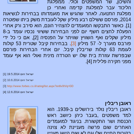
והשיכון, שר המשפטים וכולי. ממפלגת
הליכוד עבר למפלגת קדימה ואחרי כן
מפלגת
התנועה
. לאחר שהגיש את מועמדותו בבחירות לנשיאות
2014, פורסם ששילם רבע מיליון שקל לעובדת משק ביתו שפוטרה
[1]. כאשר התבקשו המועמדים להצהיר הונם, הוא סירב ורק אחרי
הפעלת לחצים חשף יום לפני הבחירות ששיווי נכסיו עומד ב-8
מיליון שקלים ואף השוויץ שוויתר על הפנסיה [2], אם כי כל ידי
פורבס מוערך ל- 57 מיליון
[3]
. בבחירות קיבל שטרית 53 קולות
לעומת 63 קולות שריבלין קיבל. יום אחרי הבחירות פורסם
שבפרשת עוזרת בית שלו יש הטרדה מינית ואולי הוא אף עומד
מפני חקירה פלילית [4].
ישראל היום 19.5.2014
[1]
ישראל היום 10.6.2014
[2]
[3]
http://www.forbes.co.il/rating/list.aspx?en6v0tVq=GD
ישראל היום 12.6.2014
[4]
ראובן ריבלין
ראובן ריבלין נולד בירושלים ב-1939. הוא
למד משפטים ,בעבר כיהן כיושב ראש
הכנסת ושר התקשורת. בניגוד למועמדים
האחרים שום פרשה מעניינת לא צוינה
בקורות החיים שלו וגם לא שום הישג מעניין