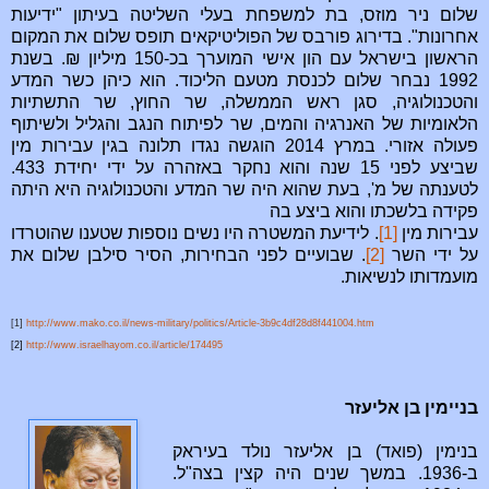
שלום ניר מוזס, בת למשפחת בעלי השליטה בעיתון "ידיעות
אחרונות". בדירוג פורבס של הפוליטיקאים תופס שלום את המקום
הראשון בישראל עם הון אישי המוערך בכ-150 מיליון ₪. בשנת
1992 נבחר שלום לכנסת מטעם הליכוד. הוא כיהן כשר המדע
והטכנולוגיה, סגן ראש הממשלה, שר החוץ, שר התשתיות
הלאומיות של האנרגיה והמים, שר לפיתוח הנגב והגליל ולשיתוף
פעולה אזורי. במרץ 2014 הוגשה נגדו תלונה בגין עבירות מין
שביצע לפני 15 שנה והוא נחקר באזהרה על ידי יחידת 433.
לטענתה של מ', בעת שהוא היה שר המדע והטכנולוגיה היא היתה
פקידה בלשכתו והוא ביצע בה
עבירות מין
[1]
. לידיעת המשטרה היו נשים נוספות שטענו שהוטרדו
על ידי השר
[2]
. שבועיים לפני הבחירות, הסיר סילבן שלום את
מועמדותו לנשיאות.
[1]
http://www.mako.co.il/news-military/politics/Article-3b9c4df28d8f441004.htm
[2]
http://www.israelhayom.co.il/article/174495
בניימין בן אליעזר
בנימין (פואד) בן אליעזר נולד בעיראק
ב-1936. במשך שנים היה קצין בצה"ל.