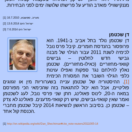
מננקישווילי פואדב הודיע על פרישתו שלושה ימים לפני הבחירות.
[1] מעריב, סופשבוע, 16.7.2010
[2] ישראל היום 13.6.2014
[3] ישראל הים 7.6.2014
דן שכטמן
דן שכטמן נולד בתל אביב ב-1941. הוא
פרופסור בהנדסת חומרים. קיבל פרס נובל
לכימיה לשנת 2011 עבור הגילוי של מבנה
גבישי חדש לחלוטין – גבישים
קוואזי-מחזוריים (כאילו-מחזוריים). שכטמן
נאלץ להילחם נגד ספקות ואפילו עוינות
כלפי הגילוי השובר את המסורת הכימית
[1]
. ההיסטוריה של שכטמן ענייה בשערוריות מין או זגזוגים
פוליטיים, אבל הוא יכול להתגאות בזה שהכימאי הכי מפורסם
במאה ה-20, לינוס פאולינג, חתן שני פרסי נובל, לעג לשכטמן
ואמר שאין קוואזי-גבישים, שיש רק קוואזי-מדענים. פאולינג לא צדק
– שכטמן כן. בסיבוב הראשון לנשיאות 2014 קיבל שכטמן מחברי
הכנסת קול אחד.
[1]
http://en.wikipedia.org/wiki/Dan_Shechtman#cite_note-reuters20111005-14