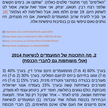
"האלימים" (קרי מתנגדי סלטים כאלה): "שתקנו אז, בימים הקשים
שלפני רצח רבין. חטאנו, יצחק. אני אומר זאת עכשיו, אסור לנו
לשתוק היום. 19 שנים חלפו מאז, אבל האלימות לא נעלמה"
[4]
.
אך סביר להניח שרוב המועמדים לנשיאות, אם היו מנצחים, היו
נותנים נאום טיפשי גם כן בנסיבות טיפשיות אלה.
[1]
http://www.inn.co.il/Articles/Article.aspx/12423
[2]
http://www.ynet.co.il/articles/0,7340,L-4581761,00.html
[3]
http://www.news1.co.il/Archive/001-D-355300-00.html
[4]
http://www.israelhayom.co.il/article/232089
2. מה התכונות של המועמדים לנשיאות 2014
(אולי משותפות גם לחברי הכנסת)
בערך 60% (4 מ-7) מהמועמדים הינם עורכי דין, בערך 40% (3
מ-7) זגזגו בחייהם ביחס לכיוונם הפוליטי, בערך 30% (2 מ-7) היו
מעורבים בבגידה בפרטנר והטרדה מינית, בערך 15% (1 מ-7) היו
מעורבים בשחיתות קשה ובערך 15% בעמדה אנטי ישראלית
מובהקת. כולם נגועים בחולשה, חוסר ידע, ביטחון עצמי לא מוצדק,
שחיתות ושנאה, פרט לאחד – אחד שקיבל רק קול אחד. תוצאות
הבחירות בכנסת מגלות שתי עובדות: (1) המועמדים לנשיאות
אינם מייצגים את העם שלנו ואינם מתאימים, (2) חברי הכנסת