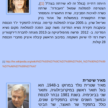
היותה דתייה (בגלל זה לא שירתה בצה"ל
[1]
),
הצטרפה למפלגת שמאל "העבודה". שרתה
כשרה לאיכות הסביבה, שרת התעשייה והמסחר
ושרת התקשורת בממשלות של אהוד ברק
ואריאל שרון. ב-2005 עברה למפלגת קדימה. נבחרה לתפקיד יו"ר הכנסת
ובעקבות חקירת נשיא המדינה משה קצב הפכה לממלאת מקום נשיא
המדינה. ב- 2012 פרשה מהפוליטיקה וב-2013 מונתה לחברת דירקטוריון
רשת רמי לוי שיווק השקמה. בסיבוב הראשון קיבלה איציק מחברי הכנסת
28 קולות.
http://he.wikipedia.org/wiki/%D7%93%D7%9C%D7%99%D7%94_%D7%90%D7%99
[1]
%D7%A6%D7%99%D7%A7
מאיר שיטרית
מאיר שטרית נולד במרוקו ב-1948. הוא
בעל תואר ראשון במיקרוביולוגיה, ותואר
שני בביוכימיה. בשנת 1981 נבחר לכנסת
ובמשך השנים שירט בתפקידים שונים,
כולל בתפקיד שר האוצר, שר הבינוי