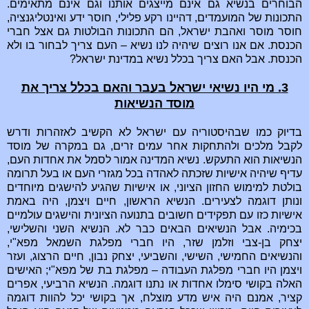
הבוחרים בנשיא גם אינם מייצגים אותנו וגם אינם מתאימים.
התכונות של המועמדים, דהיינו רקע פלילי, חוסר ידע ואינטליגנציה,
חוסר מוסר ואהבת ישראל, הם התכונות הבולטות גם אצל חברי
הכנסת. אם אנו רוצים שיהיה לנו נשיא – העם צריך לבחור בו ולא
הכנסת. אבל האם צריך בכלל נשיא במדינת ישראל?
3. מי היו נשיאי ישראל בעבר והאם בכלל צריך את
מוסד הנשיאות
בדיוק כמו שבהיסטוריה עם ישראל לא הקשיב לאזהרות ודרש
לקבל מלכים ולהתחקות אחר עמים זרים, גם במקרה של מוסד
הנשיאות הוא התעקש. נשיא המדינה אמור לסמל את אחדות העם,
עדיף שיהיה אישיות שזכתה לאהדה בכל מגזרי העם או בעל תרומה
בולטת למימוש החזון הציוני, או אישיות שהגיע להישגים מיוחדים
ונותן דוגמה לצעירים. הנשיא הראשון, חיים ויצמן, היה באמת
אישיות כזו עם תפקידים חשובים בתנועה הציונית והישגים עולמיים
בכימיה. אבל הנשיאים הבאים כבר לא. הנשיא השני והשלישי,
יצחק בן-צבי וזלמן שזר, היו חברי מפלגת השמאל מפא"י,
והנשיאים החמישי, השישי, והשביעי, יצחק נבון, חיים הרצוג, ועזר
ויצמן היו חברי מפלגת העבודה – מפלגת בת של מפא"י; האישים
האלה בקושי סימלו אחדות או נתנו דוגמה. הנשיא הרביעי, אפרים
קציר, אמנם היה איש מדע מוצלח, אך בקושי יכל להוות דוגמה