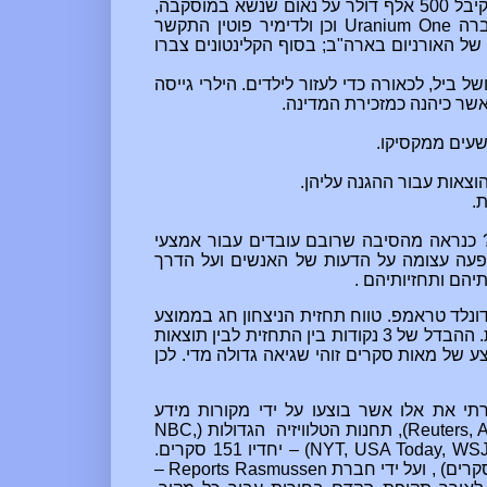
, ביל קלינטון קיבל 500 אלף דולר על נאום שנשא במוסקבה,
ברה
Uranium One
וכן ולדימיר פוטין התקשר
באופן אישי לקלינטון להודות לו. רוסיה רכשה שליטה על כ-20% של האורניום בארה"ב; בסוף הקלינטונים צברו
ביל, לכאורה כדי לעזור לילדים. הילרי גייסה
אשר כיהנה כמזכירת המדינה.
שעים ממקסיקו.
אות עבור ההגנה עליהן.
.
? כנראה מהסיבה שרובם עובדים עבור אמצעי
פעה עצומה על הדעות של האנשים ועל הדרך
הם ותחזיותיהם .
דונלד טראמפ. טווח תחזית הניצחון חג בממוצע
סביב 5 נקודות (=5% ), אך ההבדל האמתי ביניהם היה רק 2 נקודות. ההבדל של 3 נקודות בין התחזית לבין תוצאות
 של מאות סקרים זוהי שגיאה גדולה מדי. לכן
מו בין ינואר לנובמבר 2016, בחרתי את אלו אשר בוצעו על ידי מקורות מידע
Reuters, 
)
, תחנות הטלוויזיה הגדולות (
NBC,
NYT, USA Today, WSJ
) – יחדיו 151 סקרים.
–
Reports
Rasmussen