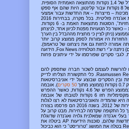
תחזית של 0.6 נקודות עבור קלינטון (ממוצע של 32 הסקרים), הבדל של 1.4 נקודות מהתוצאה האמתית הסופית.
מתמטיקה אינה מסוגלת להסביר כיצד סוכנויות הידיעות חזו פער של 8 נקודות עבור קלינטון, היות שהם אף ספקו
יות הידיעות מכינות – מייצרות – את החדשות עבור אמצעי
התקשורת האחרים, והשכל הישר יצפה שזוהי פעולה טכנית נטולת אג'נדה פוליטית. בכל מקרה, בבחירות 2016
סוכנויות הידיעות ייצרו את התחזיות המסולפות ביותר של כל "התחזיות", הסוטות מתוצאות האמת ב- 6 נקודות.
רסמים והאוניברסיטאות השיגו סטייה של 2-5 נקודות – כאשר כל הטעויות מפנות לכיוון אחד, לניצחון
 הממוצע (ניתן לציין כי מחצית מההבדל בין הערך
ינו בין 5-9). כמובן שהמדידות החוזרות היו אמורות לספק ממוצע קרוב יותר
יתה אמורה לחזות גם את ניצחונו של טראמפ).
Fox News
, הידועה
לגבי סקרים שפורסמו על ידי עיתונים פחות
יכלו להרשות לעצמם לשכור חברה שתספק להם
Rasmussen Rep
. כלי התקשורת הצליחו לדייק
ירות של 2012: ההבדל בין האמת ובין הסקרים שבוצע על ידי אוניברסיטאות
וך
50 סקרים
). אובמה
שהזכרתי חזו בממוצע הפרש של 4.6 נקודות, כאשר ההפרש
זו 6 נקודות לטובתו של אובמה
היא שהמדיה והאוניברסיטאות לא רצו לגלות
ולפרסם את הסיטואציה האמתית בבחירות של 2016, בניגוד לבחירות של 2012. בשנה 2016 הם פרסמו בצורה
רך כל התקופה שקדמה לבחירות. מבט קרוב על
בעלי אג'נדה שמאלנית גלויה ואג'נדה שדוגלת
חדשות שלהם, סוכנות הידיעות
AP
ביטלה את
Re
בטלה את המושג "טרוריסט" כי הוא כביכול