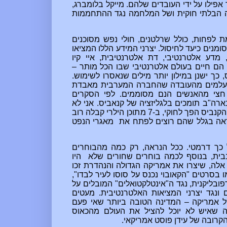
אפילו על ידי העובדים שלהם. מייקל בלומברג,
רה הבלתי חוקית ושל המלחמה נגד ההתחממות
מת לפחות, כולל שרלטנים, חולי נפש מסוכנים
ומנים כיעד לחיסול. יצרני המידע הללו המציאו
 מדע אלטרנטיבי, דת אלטרנטיבית, איי קיו
 הם חיים בעולם אלטרנטיבי שבו הכל מותר –
כך ישנן במילון יותר מילים שנאסרו לשימוש.
תעלמים מהעובדה שהחברה המערבית מאבדת
חצי מהאנשים הנם מסוממים. לפי הסקרים
 מ-50 אחוזים מהאוכלוסייה בארה"ב תומכים בלגליזציה של קנאביס. אני לא
יכול לאשר זאת, אבל העובדה היא שמתוך 8 מדינות בארה"ב שבהן הקנביס הפך לחוקי, ב-7 מתוכן הילרי קבלה רוב
נראה בגלל שהם רוצים לפתח את מאגרי הנפט
כך דרמטי. ככל הנראה, רק כמה מהבוחרים
ית, בנוסף לכמה בוחרים שחורים שלא היו
אלה, שיצרו את אמריקה הגדולה והנהדרת זכו
 בסרטים "הקאובוי נכנס על סוסו לעיר לבדו",
ובליקנית, נגד ה"אינטלקטואלים" המובלים על
ם ונגד יצרני המציאות האלטרנטיבית. מעטים
של אמריקה – המדינה הטובה ביותר שאי פעם
ה שאיש לא יוכל להציל את העולם מהכאוס
הקרובה של
עידן
פוסט אמריקאי.