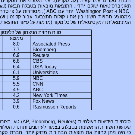
חברת סקרים אמריקאית (32 סקרים). אני מיצע
האוניברסיטאות שולבו יחדיו. התוצאות מובאות בטבלה הבאה (
nal
NBC
ו-
Washington Post
יחד עם
ABC
), מסודרות על פי סדר 
מממוצע תחזיות השוני בין אחוז קולות ההצבעה עבור קלינטון 
המינימאלית והמקסימאלית של כל מקור (מרמזת על פיזור התוצאות)
טווח תחזית הניצחון של קלינטו
ממוצע
8.0
Associated Press
7.7
Bloomberg
6.9
Reuters
6.8
CBS
6.4
USA Today
6.1
Universities
5.9
NBC
5.5
CNN
4.9
ABC
4.2
New York Times
3.9
Fox News
0.6
Rasmussen Reports
סוכנויות הידיעות העולמיות (
AP, Bloomberg, Reuters
) טעו בצור
שלושת השורות הראשונות בטבלה, בצמוד לעיתונים ותחנות הטלוויז
כי היה ניתן לחזות את תוצאות הבחירות מדויק יותר: חברת סקר