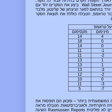
תי את הסקרים לאורך תקופת הקדם בחירות עבור כל מקור,
Wall Street Jour
ביצע את הסקרים יחד עם
יורד בהתאם לפער הניצחון של קלינטון. מלבד
ועבור טראמפ, הטבלה כוללת את תוצאת הסקר
.
ן על טראמפ
מינימום
מקסימום
14
4
18
0
14
0
11
-1
11
-2
13
1
13
1
13
-3
12
-2
10
0
11
-3
5
-7
ה המשמעותית ביותר
– ומכאן הם תופסות את
יה ה
יוקרתיות
, ולאוניברסיטאות. הטבלה מראה
ים לא פוליטית
Rasmussen Reports
השיגה