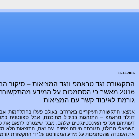
16.12.2016
התקשורת נגד טראמפ ונגד המציאות – סיקור הב
2016 מאשר כי הסתמכות על המידע מהתקשור
גורמת לאיבוד קשר עם המציאות
אמצעי התקשורת העיקריים בארה"ב ובעולם פעלו בהתלהמות ועם ר
דונלד טר
א
מפ
–
התנהגות כביכול מתוכננת, אבל ספונטנית כמ
דעותיהם ועל פי האינסטינקטים שלהם, מבלי שיצטרכו לתאם את פ
השמאלי הבולט, תגובתה הייתה צפויה. עם זאת, התוצאות הלא מצי
את העובדה שהסתמכות על מידע המפורסם על ידי התקשורת גורמת