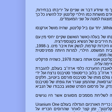
מי שיודע דבר או שניים על יריבתו בבחירות,
ם מושחת כמו הילרי קלינטון יכל להשיג כל כך
מוצגות למטה על שני המועמדים.
Whit
,
יחד עם ביל קלינטון, שהיה מושל ארקנסו
עם
 היריבים של הנשיא בקונספירציה.
ב-1994, פולה ג'ונס האשימה את ביל קלינטון שביקש ממנה, ללאו היכרות קודמת, לנשק את איבר מינו. ב-1998,
ותלי בית המשפט. הילרי, למרות היותה פמיניסטית
שה ממנו.
, תיארה ג'ולייטה ברודריק כיצד ביל קלינטון אנס אותה בשנת 1978, כשהיה פרקליט
ימה עליה.
אובדן ההערכה כלפי ארה"ב בעולם, להגברת
הערבי ולגיבושו וחיזוקו של דאעש. ב-2012, שגריר ארה"ב בלוב כריסטופר סטיבנס נרצח ועל ידי
 צולם מותו של סטיבנס פורסם ביוטיוב, חלקים
מהגרסאות, שההמון שגרר את גופתו של סטיבנס
צדק, על פרסום הסרט שפגע בכבודו של הנביא
לשליחת מסמכים מסווגים אשר היו נגישים
 כריית האורניום הגדולה בעולם
Uranium One
". זמן קצר לאחר שהרוסים הכריזו על