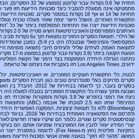
תחזיות של 14 או אף 18 נקודות במספר סקרים. סוכנו
העיתונים המפו
של הילרי. תוצאות הסקרים החוזרים
נמצאות תוך
6± נקודות סביב
המקסימאלי והמינימאלי שבטבלה ה
לתוצאות האמת, לעיתים שלילי ולעיתים חיובי (תוצאה מסוימת הי
הטעות הקטנה ביותר
(
3.9 נקודות עבור קלינטון בממוצע מ-17 סקרים) ניתנה ע"י רשת הטלוויזיה
כתחנה הגדולה היחידה הממוקמת בצד הימני של הקשת הפוליטית. 
ידועים,
Los Angeles Times
חזו בעקביות את ניצחונו של טראמפ.
לבטח, כלי התקשורת הענקיים המוזכרים, או האוניברסיטאות, 
סקרים מדויקים בעלי סטנדרטים טובים כגון חברת הסקרים
orts
בסקרים בעבר, כך לדוגמה בבח
ושבעה מתוך עשרה כלי התקשורת המוזכרים בטבלה למעלה היה רק 0.7 נקודות (ממוצע מת
ניצח את רומני בהפרש של 3.9 נקודות והמקורות
המינימלי שחזו הוא 2.5 לטובתו של אובמה (
ABC
) והתוצאות המקסימליות ח
(Bloomberg)
ללא כל תוצאות קיצוניות.
המסקנה האפשרית היחידה 
קונסיסטנטית סקרים שגויים, כלומר הם שיקרו עשרה חודשים לאו
יוצרי המידע יעזור להבין את המוטיבציה שמניעה אותם; הם בעיקר 
בתקינות
פוליטית (חוץ מ-
Fox News
). לדוגמה במסגרת ייצור ה
המושג "מהגר לא חוקי" בטענה שאינו אנושי וסוכנות הידיעות
uters