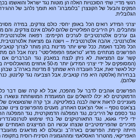
רגשי מדיי; שתי הסוכנויות
האלה הן מוטות נגד ישראל והואשמו בכך 
המקים והבעל של הקונצרן "בלומברג" הוא תומך נלהב של ההגי
הגלובלית.
יצרני המידע רואים הכל באופן יחסי: כולם צודקים, במידה מסוי
ומחבלים. רק היריבים הפוליטיים שלהם לעולם אינם צודקים, והם מס
גם ערכים אלטרנטיביים לערכים הקיימים: רפואה אלטרנטיבית,
אלטרנטיבי, אהבה אלטרנטיבית – וישנה גם מציאות אלטרנטיבית.
הכל מלבד האמת. ככל שיש יותר מדינות בהן מותר לצרוך קנאביס, 
הפרשנים מנתחים מדוע "טראמפ הפופוליסטי" ניצח אבל הם מ
קשר עם המציאות. לא ניתן לנצח במאבק נגד הברברים אם 
(המסופקים על ידי יצרני המידע) יותר
בבחירות (אלסקה היא פרו קנאביס, אבל הצביעה נגד קלינטון, כ
שלהם).
הפרשנים אוהבים לדבר על מהפכה, אבל לא קרה שום דבר כל 
הדמוקרטים לא יכלו להשלים עם המועמדת המושחתת ונשארו בב
מעוניינים לראות אישה לבנה בפוליטיקה. וכך קרה שהצאצאים של 
בצ'אנס נוסף – אולי הצ'אנס האחרון. מעטים מהפרשנים ציינו שכמו
נגד כספם של היריבים, נגד המפלגה הדמוקרטית, נגד המפלגה הרפ
ידי ליידי גאגא, נגד התאורטיקנים של בתי שימוש לטרנסג'נדרי
מזכירים שהפרימיטיביים שנצחו עכשיו הם המייצגים האמתיים 
הייתה קיימת. הפרשנים בארה"ב ובעולם לא מודאגים מהעובד
האפריקאי, מהטרור האסלאמי ומההגמוניה הסינית-רוסית בתקופה 