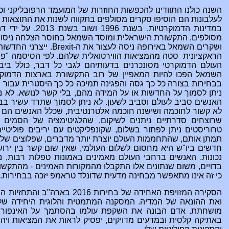
לעלבונות הם הוסיפו סקרים מסולפים בתקווה לשנות את התוצאות לכ
במדינות הדמוקרטיות
מסולפים, התקשורת הישראלית ומוסד השמאל בחוסר
הצלחה ניסו 
ושקרים השמאל באירופה ניסה לעצור את ה-
Brexit
.
ייצרני החדשות
הראקציונית סטה מהמציאות הווירטואלית שלהם. לפי הסיסמה "פו
העולם הדמוקרטי מסונכרנים בדעותיהם לגבי כל דבר, כולל ביב
השמאל הפכו להיות המאפיין של רוב התקשורת בארצות
הדמוקר
בבחירות בצורה כל כך גסה והפגינה תמיכה כל כך היסטרית עבור 
ניתן
לסמוך על החדשות או על המידה מהם
, בלי קשר לנושא. לא
האנשים סביב לעולם וסביב לשעון. לא ניתן לסמוך שתרד עשיר בב
ל
א קשור לחוכמה ושישנה חוכמה אלטרנטיבית, שכלל האנשים הם 
שרוצחים סדרתיים ניתנים לשיקום, שהלגיטימציה של הסמים 
טרוריסטים ניתן לפתור בשלום, שקונפליקטים עם יריבים פוליטיי
תמתן אותם
, שהתחממות העולם יוצרת יותר מדברים, ש
פלוצים של
חדשים ביו"ש היא מחסום לשלום העולמי, שאין שום קשר בין ירושל
נכונות. האנשים ברחבי העולם מאמינים באמונות טפלות רבות, נתו
בדויים, משום שנתונים אלו התקבלו מהמקורות האמינים - מהתקש
כי זה אינו מתאפשר מבחינה מדעית שדונלד טראמפ יזכה בבחירות.
הסקירה המזויפת האחידה של בחירות
ואת ההונאה של המדיה. המסקנה המתמטית והלוגית היחידה של
מושחתת. אדם הבונה את השקפת עולמו בהסתמך על האינפורמצ
באתיקה קלסית ובמדעים מדויקים, יפסיק לראות את המציאות ויה