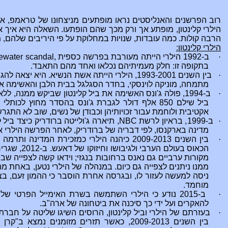
רוב הפרשנים והאנליסטים נראו מופתעים מניצחונו של טראמפ, אך 
הילרי קלינטון, מופתע אך ורק מכך שהם הופתעו. השאלה היא איך אד
הרבה קולות. כמה עובדות, שנויות במחלוקת על פי היריבים שלהם, 
הילרי קלינטון:
·
ב-1992 הילרי הייתה מעורבת בפרשה כספית ,
ewater scandal
בתקופה זו: חלק מעמיתיהם נכלאו ואחד מהם התאבד.
·
בין השנים 1993-2001, הילרי הייתה אשת הנשיא. היא יצאה להגנתו של בעלה כאשר הואשם שקיים יחסי מין
מתמחה, מוניקה לוינסקי, בחדר הסגלגל בבית הלבן והאשימה את
·
ביל שילם 850 אלף דולר לגברת ג'ונס בהסדר מחוץ לכ
אקטיבית ולוחמת עבור זכויותיהן וכבודן של נשים, שוב לא התגר
·
ב-1999, בראיון לרשת
NBC
מדינה בארקנסו
, לפי דבריה של ברודריק, לאחר הפרשה הילרי אי
·
בין השנים 2009-2013 כיהנה
הילרי
כמזכירת המדינה ותרמה ל
הכאוס בעולם 
מקורות ערביים גם נאנס ברחובות בנגזי; וידאו קשה לצפייה שבו
ממנו ניתנים לצפייה גם כיום. במנהלה של הילרי נטען, באחת 
ניסה למעשה לעזור לו, ובגרסה אחרת הוסבר כי ההמון זעם, ב
מוחמד.
·
ב-2015 נודע כי הילרי
השתמשה
בשרת האימייל הפרטי שלה 
להאקרים ועל ידי כך סיכנה את ביטחונה של ארה"ב.
·
בעזרתם של הילרי וביל קלינטון, הרוסים השיגו שליטה על חברת
בין השנים 2009-2013, כאשר תזרים מזומנים נמצא ב"קרן קלינטון