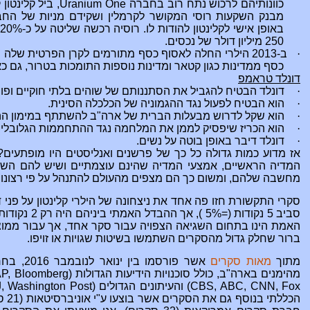
כוונותיהם לרכוש נתח רוב בחברה
Uranium One
מבנק השקעות רוסי המקושר לקרמלין ושקידם מניות של הח
250 מיליון דולר של נכסים.
·
ב-2013 הילרי החלה
לאסוף
כסף מתורמים לקרן הפרטית שלה ושל 
כסף ממדינות כגון קטאר ומדינות נוספות התומכות בטרור, גם כ
דונלד טראמפ
·
דונלד הבטיח להגביל את הסתננותם של שוהים בלתי חוקיים ופו
·
הוא הבטיח לפעול נגד ההגמוניה של הכלכלה הסינית.
·
הוא שקל לדרוש
מבעלות
הברית של ארה"ב להשתתף במימון ההוצ
·
הוא הכריז שיפסיק
לממן
את המלחמה נגד ההתחממות הגלובלית
·
דונלד דיבר באופן בוטה על נשים.
אז מדוע כמות גדולה כל כך של פרשנים ואנליסטים היו מופתעים
המדיה הראשיים, אמצעי המדיה שהינם עוצמתיים ושיש להם הש
מחשבה שלהם, ומשום כך הם מצפים מהעולם להתנהל על פי רצונותי
סקרי התקשורת חזו פה אחד את ניצחונה של הילרי קלינטון על פני 
האמת הינו בתחום השגיאה הצפויה עבור סקר אחד, אך עבור ממוצע
ברור שחלק גדול מהסקרים השתמשו בשיטות שגויות או זויפו.
מתוך
מאות סקרים
אשר פורס
מהימנים בארה"ב, כולל סוכנויות הידיעות הגדולות (
AP, Bloomberg
CBS, ABC, CNN, Fox
) והעיתונים הגדולים (
, Washington Post
הכללתי בנוסף גם את הסקרים אשר בוצעו ע"י אוניברסיטאות (21 סקרים) , ועל ידי חברת