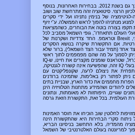
השנה כולנו התוודינו להכפשות החוזרות של המועמד הרפובליקני וכך גם בשנת 2012. בבחירות האחרונות, בנוסף
יוון הרצוי. סיטואציה זהה מתרחשת שוב ושוב
. בשנת 1996 ושוב בשנת 2013, על ידי דה-לגיטימציה של בנימין נתניהו ועל ידי סקרים
למנוע מנתניהו להפוך לראש הממשלה. ע"י זיוף
 תקפו בצורה בוטה את הבוחרים, כשהמציאות
עלי העולם תתאחדו",
גופי השמאל מסביב לכל
י,
Brexit
וטראמפ. החד צדדיות ושקרנות של
טיות. אם התקשורת שיקרה בנושא הסקרים
צד אחד (תמיד עבור הצד השמאלי), ברור שלא
 ניתן לסמוך על מה שהם מפמפמים לתוך ראשי
רזל, שטראנס שומנים מקצרים את חיינו, ש-
IQ
בעלי
IQ
זהה, שהפשיעה אינה קשורה לגנטיקה,
תפחית את ניצולם לרעה, שקונפליקטים עם
ם ניתן לפתור רק באלימות, שתמיכה ברודנים
 הפרות מחממים את
כדור הארץ, שבניית בתים
ים ליהודים ושהמידע מתחנות הטלוויזיה הינן
נים שגויים, היפותזות לא מאומתות, ונתונים
ורת העולמית. בכל זאת, התקשורת הזאת גרסה
 2016 בארה"ב והתחזיות המזויפות לחלוטין שוב הוכיחו את חוסר האמינות
 ניתוח סקרי הבחירות היא שהתקשורת הינה
יה מהמדיה, בלא התחשב בניסיונו הבריא,
פוך למריונטה בעולם האלטרנטיבי של השמאל