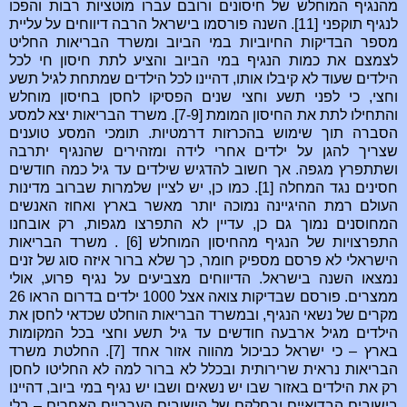
מהנגיף המוחלש של חיסונים ורובם עברו מוטציות רבות והפכו
לנגיף תוקפני [11]. השנה פורסמו בישראל הרבה דיווחים על עליית
מספר הבדיקות החיוביות במי הביוב ומשרד הבריאות החליט
לצמצם את כמות הנגיף במי הביוב והציע לתת חיסון חי לכל
הילדים שעוד לא קיבלו אותו, דהיינו לכל הילדים שמתחת לגיל תשע
וחצי, כי לפני תשע וחצי שנים הפסיקו לחסן בחיסון מוחלש
והתחילו לתת את החיסון המומת [7-9]. משרד הבריאות יצא למסע
הסברה תוך שימוש בהכרזות דרמטיות. תומכי המסע טוענים
שצריך להגן על ילדים אחרי לידה ומזהירים שהנגיף יתרבה
ושתתפרץ מגפה. אך חשוב להדגיש שילדים עד גיל כמה חודשים
חסינים נגד המחלה [1]. כמו כן, יש לציין שלמרות שברוב מדינות
העולם רמת ההיגיינה נמוכה יותר מאשר בארץ ואחוז האנשים
המחוסנים נמוך גם כן, עדיין לא התפרצו מגפות, רק אובחנו
התפרצויות של הנגיף מהחיסון המוחלש [6] . משרד הבריאות
הישראלי לא פרסם מספיק חומר, כך שלא ברור איזה סוג של זנים
נמצאו השנה בישראל. הדיווחים מצביעים על נגיף פרוע, אולי
ממצרים. פורסם שבדיקות צואה אצל 1000 ילדים בדרום הראו 26
מקרים של נשאי הנגיף, ובמשרד הבריאות הוחלט שכדאי לחסן את
הילדים מגיל ארבעה חודשים עד גיל תשע וחצי בכל המקומות
בארץ – כי ישראל כביכול מהווה אזור אחד [7]. החלטת משרד
הבריאות נראית שרירותית ובכלל לא ברור למה לא החליטו לחסן
רק את הילדים באזור שבו יש נשאים ושבו יש נגיף במי ביוב, דהיינו
בישובים הבדואיים ובחלקם של הישובים הערביים האחרים – בלי