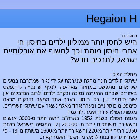
Hegaion H
11.9.2013
היש לחסן יותר ממיליון ילדים בחיסון חי
אחרי חיסון מומת וכך לחשוף את אוכלוסיית
ישראל לתרכיב חדש?
מחלת הפוליו
שיתוק הילדים הינה מחלה שנגרמת על ידי נגיף שמתרבה במעיים
של אדם ומתפשט במחזור צואה-פה. לנגיף יש נטייה להתפשט
באזורים שבהם ההיגיינה נמוכה ובקרב ילדים. לרוב הנדבקים אין
שום סימנים [1]. בלי חיסון, בערך אחד ממאה נדבקים מראה
סימפטומים קליניים ובערך אחד מאלף נשאר עם שיתוק השרירים.
מגפות הפוליו עוררו אימה. לדוגמה,
מגפת הפוליו בשנת 1952 בארה"ב הרגה יותר מ-3000 אנשים
והשאירה משותקים יותר מ- 20,000 [2]. המגפה בישראל בשנת
1950 הרגה יותר מ-220 והשאירה יותר מ-1600 משותקים [3] – פי
עשר יותר קורבנות לראש מהמגפה האמריקאית.