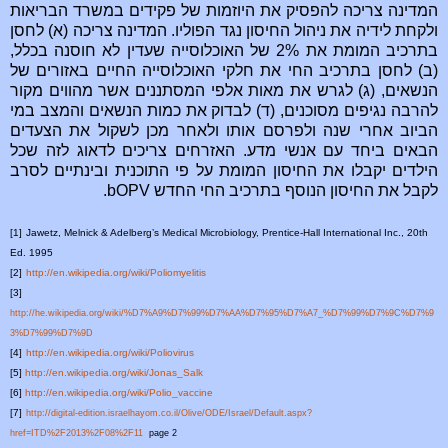
המדינה צריכה להפסיק את היוזמות של פקידים במשרד הבריאות
ולקחת לידיה את ניהול החיסון נגד הפוליו. המדינה צריכה (א) לחסן
בתרכיב המומת את 2% של האוכלוסייה שעדין לא חוסנה בכלל,
(ב) לחסן בתרכיב החי את חלקי האוכלוסייה החיים באזורים של
הנשאים, (ג) לגרש את מאות אלפי המסתננים אשר מהווים מקור
להרבה נגיפים מסוכנים, (ד) לבדוק את כמות הנשאים והמצב במי
הביוב אחרי שנה ולפרסם אותו ולאחר מכן לשקול את הצעדים
הבאים ביחד עם אנשי מדע. האזרחים צריכים לדאוג לזה שכל
הילדים יקבלו את החיסון המומת על פי התוכנית ובינתיים לסרב
לקבל את החיסון הנוסף בתרכיב החי החדש bOPV.
[1]
Jawetz, Melnick & Adelberg’s Medical Microbiology, Prentice-Hall International Inc., 20th
Ed. 1995
[2]
http://en.wikipedia.org/wiki/Poliomyelitis
[3]
http://he.wikipedia.org/wiki/%D7%A9%D7%99%D7%AA%D7%95%D7%A7_%D7%99%D7%9C%D7%9
3%D7%99%D7%9D
[4]
http://en.wikipedia.org/wiki/Poliovirus
[5]
http://en.wikipedia.org/wiki/Jonas_Salk
[6]
http://en.wikipedia.org/wiki/Polio_vaccine
[7]
http://digital-edition.israelhayom.co.il/Olive/ODE/Israel/Default.aspx?
href=ITD%2F2013%2F08%2F11
page 2