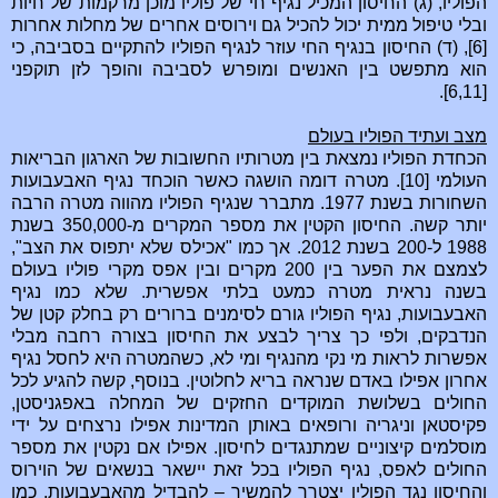
הפוליו, (ג) החיסון המכיל נגיף חי של פוליו מוכן מרקמות של חיות
ובלי טיפול ממית יכול להכיל גם וירוסים אחרים של מחלות אחרות
[6], (ד) החיסון בנגיף החי עוזר לנגיף הפוליו להתקיים בסביבה, כי
הוא מתפשט בין האנשים ומופרש לסביבה והופך לזן תוקפני
[6,11].
מצב ועתיד הפוליו בעולם
הכחדת הפוליו נמצאת בין מטרותיו החשובות של הארגון הבריאות
העולמי [10]. מטרה דומה הושגה כאשר הוכחד נגיף האבעבועות
השחורות בשנת 1977. מתברר שנגיף הפוליו מהווה מטרה הרבה
יותר קשה. החיסון הקטין את מספר המקרים מ-350,000 בשנת
1988 ל-200 בשנת 2012. אך כמו "אכילס שלא יתפוס את הצב",
לצמצם את הפער בין 200 מקרים ובין אפס מקרי פוליו בעולם
בשנה נראית מטרה כמעט בלתי אפשרית. שלא כמו נגיף
האבעבועות, נגיף הפוליו גורם לסימנים ברורים רק בחלק קטן של
הנדבקים, ולפי כך צריך לבצע את החיסון בצורה רחבה מבלי
אפשרות לראות מי נקי מהנגיף ומי לא, כשהמטרה היא לחסל נגיף
אחרון אפילו באדם שנראה בריא לחלוטין. בנוסף, קשה להגיע לכל
החולים בשלושת המוקדים החזקים של המחלה באפגניסטן,
פקיסטאן וניגריה ורופאים באותן המדינות אפילו נרצחים על ידי
מוסלמים קיצוניים שמתנגדים לחיסון. אפילו אם נקטין את מספר
החולים לאפס, נגיף הפוליו בכל זאת יישאר בנשאים של הוירוס
והחיסון נגד הפוליו יצטרך להמשיך – להבדיל מהאבעבועות. כמו