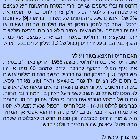
דרמטיות ובלי טיעונים שגויים. הרי המטרה הראשונה היא לצמצם
את שטח הגידול לנגיף הפוליו ולכן צריך לחסן בחיסון מומת את
2% של האנשים שעל פי הנתונים של משרד הבריאות [9] לא חוסנו
בכלל, ואחר כך לחסן בחיסון חי את הילדים שהינם נשאים או
שחיים בישובים של הנשאים. מסיבות לא ברורות, כנראה פוליטיות
יותר ממקצועיות, החליטו במשרד הבריאות לצמצם את כמות
הנגיף במי הביוב על ידי חיסון כפול של 1.2 מיליון ילדים בכל הארץ.
האם החיסון המוצע בטוח ויעיל?
שום חיסון אינו בטוח לחלוטין. בשנה 1955 הזריקו בארה"ב בטעות
את נגיף הפוליו התוקף להרבה ילדים שמהם 60 מתו או היו
משותקים [13]. החיסון החי גם הדביק במשך השנים מיליוני אנשים
בוירוסים לא רצויים, לדוגמה ב-SV40 (ראה [6]). מאידך גיסא,
בזכות החיסונים מיליוני אנשים נשארו בריאים ומאות אלפי אנשים
לא הפכו למשותקים. חשוב לשמור על האיזון בין המחיר ובין הרווח.
הרווח של המסע הנוכחי אינו ברור, כי הילד שחוסן בחיסון המומת
כבר מוגן לחלוטין [7-9] – אבל החיסון הכפול שכעת מוצע לא יקטין
את כמות הנגיף במי הביוב. לפי כך, הרווח הוא אפסי אך המחיר
הוא שימור הוירוס בסביבה, וכן סכנות חדשות לאוכלוסיה שלמה
החשופה ל- bOPV, שהוא תרכיב ביוולנטי חדש.
מה צריך לעשות?