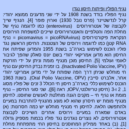
נגיף הפוליו ופיתוח חיסון נגדו
נגיף הפוליו בודד בשנת 1908 על ידי שני מדענים ממוצא יהודי:
קרל לנדשטיינר (פרס נובל 1930) וארוין פופר [4]. הנגיף שייך
לקבוצה של אנטרווירוסים (enterovirus) כמו לדוגמה נגיף של
מחלת הפה והטלפיים והאנטרווירוסים שייכים למשפחת הוירוסים
הנקראת פיקורנוירוסים (picornavirus = picoRNAvirus = נגיף
RNA קטן) כמו לדוגמה וירוסים של הצטננות. החיסון הראשון נגד
פוליו הוכנס לשימוש בארה"ב בשנת 1955 והמדען שפיתח את
החיסון הוא מדען אמריקאי יהודי בשם יונס סאלק שהפך לגיבור
לאומי ועולמי [5]. החיסון מוכן מנגיף מומת וניתן על ידי הזרקות
(Inactivated Polio Vaccine, IPV). בו זמנית נבדק החיסון עם נגיף
חי מוחלש שניתן דרך הפה שפותח על ידי מדען אמריקני יהודי
אחר, אלברט סייבין (Oral Polio Vaccine, OPV). בשנת 1963
הוכנס לשימוש כללי בארה"ב חיסון חי הכולל 3 זנים של פוליו מסוג
1, 2 ו-3 (חיסון טריוולנטי,tOPV, ראה [6]). שני סוגי החיסון – נגיף
מומת או נגיף חי – מקנים הגנה מוחלטת לאנשים שחוסנו. לחיסון
מנגיף מומת יש חיסרון שהוא לא מונע מהנגיף להתרבות במעיים
ולהתפשט הלאה. לחיסון חי מנגיף מוחלש יש כמה חסרונות: (א)
באדם שמארח במעיים וירוסים אחרים השייכים לקבוצת
אנטרווירוסים, לא נוצרים נוגדנים נגד פוליו בכמות מספיק גדולה
[1], (ב) באחד ממיליון המחוסנים בחיסון החי מתפתחת מחלת