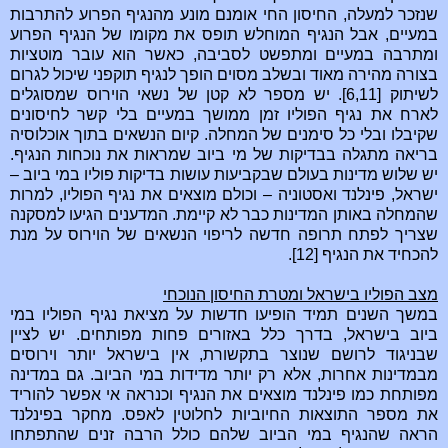
שנזכר למעלה, החיסון החי אומנם מונע מהנגיף הפרוע להתרבות
במעיים, אבל הנגיף המוחלש תופס את מקומו של הנגיף הפרוע
ומתרבה במעיים ומתפשט לסביבה, כאשר הוא עובר מוטציות
בצורה מהירה מאוד ובשלב מסוים הופך לנגיף תוקפני שיכול לגרום
לשיתוק [6,11]. יש מספר לא קטן של נשאי הוירוס שמסוגלים
לארח את נגיף הפוליו זמן ממושך במעיים בלי קשר לחיסונים
שקיבלו ובלי כל סימנים של המחלה. קיום הנשאים בתוך אוכלוסיה
בריאה מתגלה בבדיקות של מי ביוב שמראות את נוכחות הנגיף.
יש שלוש מדינות בעולם שבקביעות עושות בדיקות פוליו במי ביוב –
ישראל, פינלנד ואסטוניה – וכולם מוצאים את נגיף הפוליו, למרות
שהמחלה באותן המדינות כבר לא קיימת. המדענים הגיעו למסקנה
שצריך לפתח תרופה חדשה לריפוי הנשאים של הוירוס על מנת
להכחיד את הנגיף [12].
מצב הפוליו בישראל ומטרת החיסון הנוכחי
במשך השנים תמיד הופיעו חדשות על מציאת נגיף הפוליו במי
ביוב בישראל, בדרך כלל באזורים פחות מפותחים. יש לציין
שבניגוד לרושם שנוצר בתקשורת, אין בישראל יותר וירוסים
מבמדינות אחרות, אלא רק יותר מדידות במי הביוב. גם במדינה
מפותחת כמו פינלנד מוצאים את הנגיף וכנראה אי אפשר להוריד
את מספר התוצאות החיוביות לחלוטין לאפס. מחקר בפינלנד
הראה שהנגיף במי הביוב שלהם כולל הרבה זנים שהתפתחו