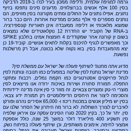
גרמה למגיפה עולמית, ודליפה ממכון בעיר לנז'ו ב-2019 הדביקה
בסין 100 אלף אנשים בברוצלוזיס. מדענים סינים נתפסו בזיוף
נתונים. אפילו נתונים על החולים ומתים מקורונה בסין מזויפים, הם
נותנים מספרים פי אלף נמוכים ממדינות אחרות. היום כבר ברור
שמוצא מלאכותי או דליפה ממעבדה אינן תאוריות קונספירציה.
ב-
RNA
של הקוביד יש החדרת 12 נוקלאוטידים שלא נמצאים
בשום זן קורונה אחר שמקודדים 4 חומצות אמינו בחלבון
SPIKE
וכך מאפשרים לנגיף להיכנס בקלות לתאים אנושיים. קוביד-19 כן
יצא מהמעבדות בסין. בוא נקווה שלא בכוונה, אבל רק מרשלנות
נפשעת.
מדוע אתה מתנגד לשיתוף פעולה של ישראל עם ממשלת סין?
מדינת ישראל נותנת לסין שליטה במפעלים כמו תנובה ונותנת לסין
לנהל פרויקטים אסטרטגיים כמו הקמת נמלים, רכבות ומתקני
התפלה. תמורת סחורה ושירות באיכות ירודה אנו מייצאים לסין
מוצרי הי-טק ומוצרים צבאיים. זה מוזר כי סין אינה מדינה ידידותית
והסכימה ליצור את היחסים הדיפלומטיים רק תמורת ידע צבאי.
בסין יש מיליון אנשים במכנות ריכוז ו- 65,000 אסירים נהרגו ופורקו
לאיברים לצורך השתלות. לא ברור מה היתרון של הסחר שלנו עם
סין. יתר על כך, בקיץ 2020 סגרו הסינים עסקה עם איראן שלפיה
סין תשקיע 400 מיליארד דולר במשך 25 שנה, כולל אספקת
אמצעי לחימה, אימונים משותפים, וכן שיתוף פעולה בפיתוח נשק,
במודיעין ובסייבר. בוזמנית ישראל מעבירה את הנמל בחיפה