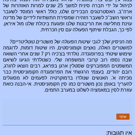
לניהול על ידי חברה סינית למשך 25 שנים למרות האזהרות של
ארה"ב. האסטרטגים הבכירים שלנו, כולל ראשי המוסד לשעבר
וראשי השב"כ לשעבר הזהירו שמסירת התשתיות לידיים של מדינה
עוינת מחלישה את הריבונות שלנו ופוגעת ביכולת שלנו מול איראן.
לפי כך, הגבלת שיתוף הפעולה עם סין הכרחית.
מה הניסיון שלך לגבי שיטות הפעולה של משטרים טוטליטריים?
למשטרים האלה, נאצים וקומוניסטים, היו שיטות דומות, לדוגמה
שימוש שיטתי בפרופגנדה. נולדתי בצ'כיה רק 7 שנים אחרי השואה
שבה נספו רוב קרובי המשפחה שלי. כשנולדתי הגיעו לשיאם
המשפטים המפוברקים שסטלין ארגן בפראג, רבים הוצאו להורג,
רובם יהודים. בעצמי הרגשתי את הפרופגנדה הקומוניסטית כבר
מכיתה א'. האנשים שנולדו בדמוקרטיה לפעמים לא מסוגלים
להעריך באופן נכון משטרים כמו סין הקומוניסטית. אי-הבנה כזאת
עוזרת לסין במאמציה לשלוט במערב התמים.
שתף
אין תגובות: